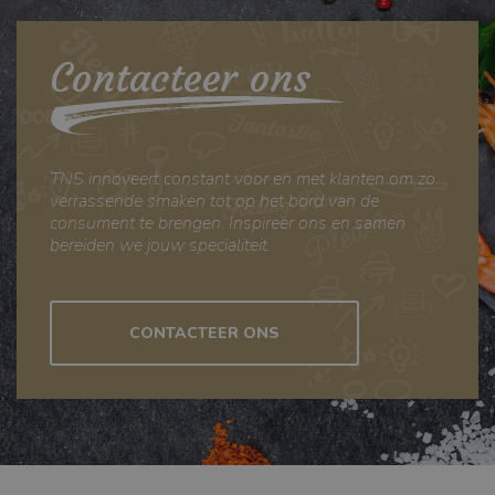
cookie-banner van
Cookie-Script.com
is noodzakelijk om
Contacteer ons
correct te werken.
TNS innoveert constant voor en met klanten om zo
verrassende smaken tot op het bord van de
consument te brengen. Inspireer ons en samen
bereiden we jouw specialiteit.
NAAM
_ga_FDB5R5Y7FX
CONTACTEER ONS
AANBIEDER
/
.tnsfood.com
DOMEIN
VERVALDATUM
1 jaar 1 maand
OMSCHRIJVING