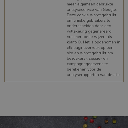
kernfunctionaliteiten van de website mogelijk, zoals
meer algemeen gebruikte
gebruikersaanmelding en accountbeheer. De
analyseservice van Google.
website kan niet goed worden gebruikt zonder de
Deze cookie wordt gebruikt
strikt noodzakelijke cookies.
om unieke gebruikers te
onderscheiden door een
willekeurig gegenereerd
nummer toe te wijzen als
NAAM
CookieScriptConse
klant-ID. Het is opgenomen in
nt
elk paginaverzoek op een
site en wordt gebruikt om
AANBIEDER
/
CookieScript
bezoekers-, sessie- en
DOMEIN
www.tnsfood.com
campagnegegevens te
berekenen voor de
analyserapporten van de site.
VERVALDATUM
1 maand
OMSCHRIJVING
Deze cookie wordt
gebruikt door de
Cookie-Script.com-
service om de
Google
cookievoorkeuren
Privacy Policy
van bezoekers te
onthouden. De