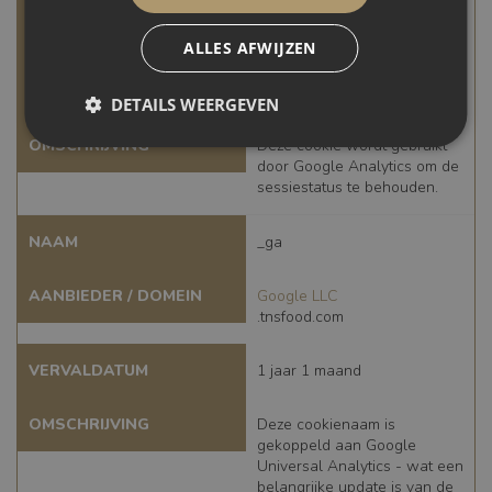
AANBIEDER / DOMEIN
.tnsfood.com
ALLES AFWIJZEN
VERVALDATUM
1 jaar 1 maand
DETAILS WEERGEVEN
OMSCHRIJVING
Deze cookie wordt gebruikt
Strikt
Prestatie
Targeting
door Google Analytics om de
noodzakelijk
sessiestatus te behouden.
NAAM
_ga
Functioneel
AANBIEDER / DOMEIN
Google LLC
.tnsfood.com
VERVALDATUM
1 jaar 1 maand
Strikt noodzakelijk
Prestatie
Targeting
OMSCHRIJVING
Deze cookienaam is
Functioneel
gekoppeld aan Google
Universal Analytics - wat een
Strikt noodzakelijke cookies maken de
belangrijke update is van de