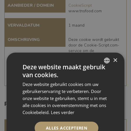
AANBIEDER / DOMEIN
CookieScript
www.tnsfood.com
VERVALDATUM
1 maand
OMSCHRIJVING
Deze cookie wordt gebruikt
door de Cookie-Script.com-
service om de
cookievoorkeuren van
×
bezoekers te onthouden. De
Deze website maakt gebruik
cookie-banner van Cookie-
Script.com is noodzakelijk om
van cookies.
DUTCH
correct te werken.
Deze website gebruikt cookies om uw
ENGLISH
gebruikerservaring te verbeteren. Door
GERMAN
onze website te gebruiken, stemt u in met
Prestatie
alle cookies in overeenstemming met ons
SPANISH
Cookiebeleid.
Lees verder
NAAM
_ga_FDB5R5Y7FX
ALLES ACCEPTEREN