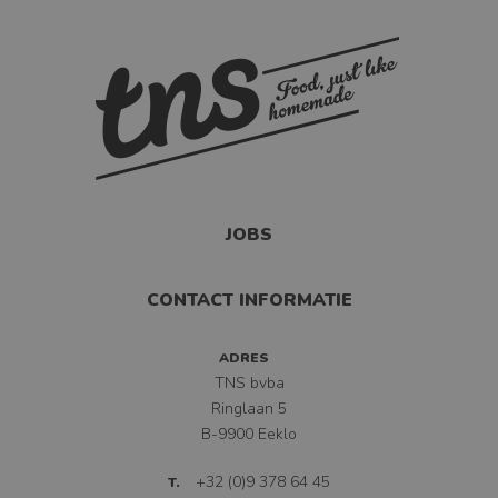
Deze cookie wordt
gebruikt door
Google Analytics
om de
sessiestatus te
behouden.
NAAM
_ga
JOBS
AANBIEDER
/
Google LLC
DOMEIN
.tnsfood.com
CONTACT INFORMATIE
VERVALDATUM
1 jaar 1 maand
ADRES
OMSCHRIJVING
Deze cookienaam
TNS bvba
is gekoppeld aan
Google Universal
Ringlaan 5
Analytics - wat
B-9900 Eeklo
een belangrijke
update is van de
+32 (0)9 378 64 45
T.
meer algemeen