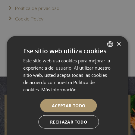
Política de privacidad
Cookie Policy
×
Ese sitio web utiliza cookies
Este sitio web usa cookies para mejorar la
DUTCH
experiencia del usuario. Al utilizar nuestro
ENGLISH
sitio web, usted acepta todas las cookies
GERMAN
de acuerdo con nuestra Política de
cookies.
Más información
SPANISH
ACEPTAR TODO
Contacte con nosotros
RECHAZAR TODO