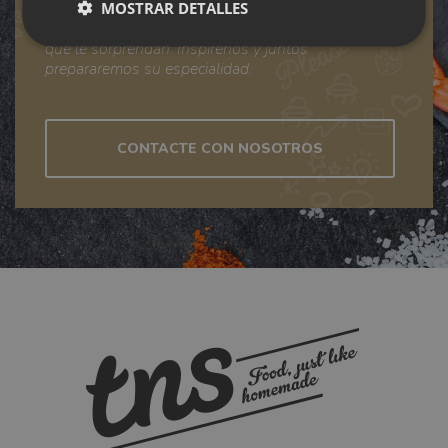
MOSTRAR DETALLES
TNS innova constantemente para y con los clientes,
con el fin de llevar al plato del consumidor sabores
que le sorprendan. Inspírenos y juntos
Cookies
Cookies de
estrictamente
rendimiento
prepararemos su especialidad.
necesarias
CONTACTE CON NOSOTROS
Cookies de
Cookies de
preferencias
funcionalidad
Cookies estrictamente necesarias
Cookies de rendimiento
Cookies de preferencias
Cookies de funcionalidad
Las cookies estrictamente necesarias permiten la